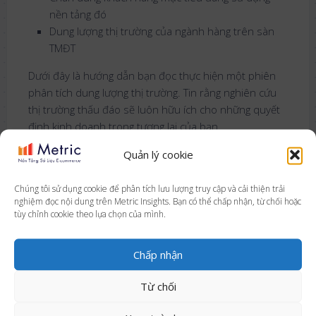
nền tảng đó
Dung lượng thị trường của ngành hàng trên sàn
TMĐT
Dưới đây là hướng dẫn bạn đọc thực hiện một phiên
phân tích dung lượng thị trường. Tin rằng nghiên cứu
thị trường thấu đáo sẽ luôn hữu ích cho những quyết
định kinh doanh trong tương lai của bạn.
Quản lý cookie
Chúng tôi sử dụng cookie để phân tích lưu lượng truy cập và cải thiện trải
nghiệm đọc nội dung trên Metric Insights. Bạn có thể chấp nhận, từ chối hoặc
tùy chỉnh cookie theo lựa chọn của mình.
Chấp nhận
Từ chối
Cách dùng Metric ước tính dung lượng thị trường của một