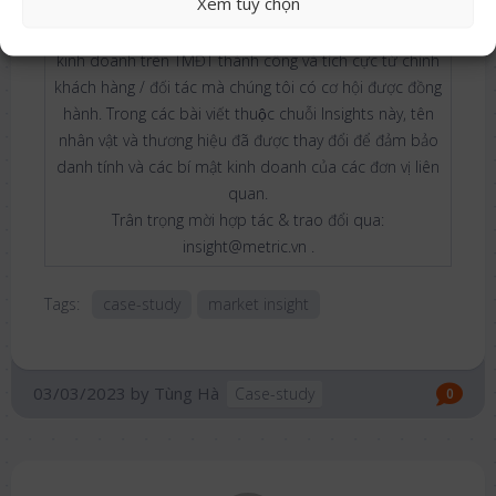
sản phẩm hoặc ngành hàng
Xem tuỳ chọn
Metric Insights
là chuỗi bài viết về những câu chuyện
kinh doanh trên TMĐT thành công và tích cực từ chính
khách hàng / đối tác mà chúng tôi có cơ hội được đồng
hành. Trong các bài viết thuộc chuỗi Insights này, tên
nhân vật và thương hiệu đã được thay đổi để đảm bảo
danh tính và các bí mật kinh doanh của các đơn vị liên
quan.
Trân trọng mời hợp tác & trao đổi qua:
insight@metric.vn .
Tags:
case-study
market insight
03/03/2023
by
Tùng Hà
Case-study
0