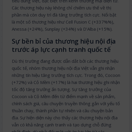
tiêu dùng Việt, đặc biệt trên kênh thương mại điện tử.
Các thương hiệu này không chỉ chiếm ưu thế về thị
phần mà còn duy trì đà tăng trưởng tích cực. Nổi bật
là một số thương hiệu như Cell Fusion C (+337%%),
Anessa (+24%), Sunplay (+34%) và D’Alba (+15%).
Sự bền bỉ của thương hiệu nội địa
trước áp lực cạnh tranh quốc tế
Dù thị trường đang được dẫn dắt bởi các thương hiệu
quốc tế, nhóm thương hiệu nội địa Việt vẫn ghi nhận
những tín hiệu tăng trưởng tích cực. Trong đó, Cocoon
(+72%) và Cỏ Mềm (+17%) là hai thương hiệu ghi nhận
tốc độ tăng trưởng ấn tượng. Sự tăng trưởng của
Cocoon và Cỏ Mềm đến từ điểm mạnh về sản phẩm,
chính sách giá, câu chuyện truyền thông gắn với yếu tố
thuần chay, thành phần tự nhiên và câu chuyện bản
địa. Sự hiện diện này cho thấy các thương hiệu nội địa
vẫn có khả năng cạnh tranh và tạo dựng chỗ đứng
nhất định, dù phải đối mặt với áp lực lớn từ các