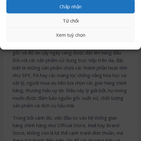
Chấp nhận
Nguồn: Số liệu được trích dẫn từ phần mềm Metric
Từ chối
Analytics
Xem tuỳ chọn
Xu hướng này phản ánh sự dịch chuyển trong hành vi
mua sắm của người tiêu dùng Việt, khi yếu tố nguồn
gốc và độ tin cậy ngày càng được đặt lên hàng đầu.
Đối với các sản phẩm sử dụng trực tiếp trên da, đặc
biệt là những sản phẩm chứa các thành phần hoạt tính
như SPF, PA hay các màng lọc chống nắng hóa học và
vật lý, người mua ưu tiên lựa chọn các gian hàng chính
hãng, thương hiệu uy tín. Điều này lý giải bởi, họ mong
muốn được đảm bảo nguồn gốc xuất xứ, chất lượng
sản phẩm và dịch vụ hậu mãi.
Trong bối cảnh đó, việc đầu tư vào hệ thống gian
hàng chính hãng như Official Store, Mall hay Brand
Store, không còn là lợi thế cạnh tranh đơn thuần, mà
đang trở thành điều kiện cần để các thương hiệu và