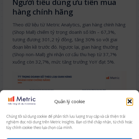
Người tiêu dùng ưu tiên mua
hàng chính hãng
Theo dữ liệu từ Metric Analytics, gian hàng chính hãng
(Shop Mall) chiếm tỷ trọng doanh số lớn – 67,3%,
tương đương 301,2 tỷ đồng, tăng 30% so với giai
đoạn liền kề trước đó. Ngược lại, gian hàng thường
(Shop non-Mall) ghi nhận cơ cấu thu hẹp từ 37,7%
xuống còn 32,7%, mức tăng trưởng YoY đạt 5%.
Quản lý cookie
Chúng tôi sử dụng cookie để phân tích lưu lượng truy cập và cải thiện trải
nghiệm đọc nội dung trên Metric Insights. Bạn có thể chấp nhận, từ chối hoặc
tùy chỉnh cookie theo lựa chọn của mình.