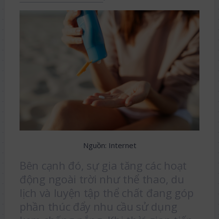
Nguồn: Internet
Bên cạnh đó, sự gia tăng các hoạt
động ngoài trời như thể thao, du
lịch và luyện tập thể chất đang góp
phần thúc đẩy nhu cầu sử dụng