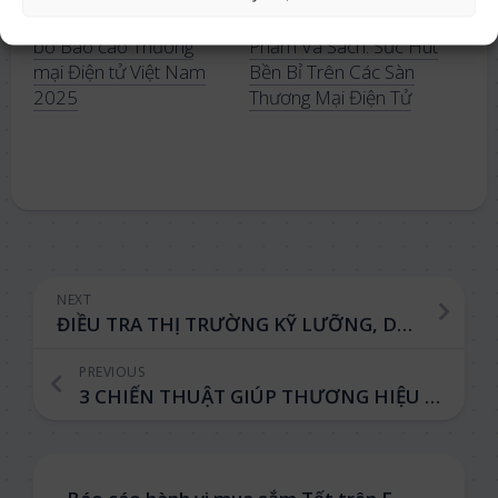
Metric chính thức công
Ngành Hàng Văn Phòng
bố Báo cáo Thương
Phẩm Và Sách: Sức Hút
mại Điện tử Việt Nam
Bền Bỉ Trên Các Sàn
2025
Thương Mại Điện Tử
NEXT
ĐIỀU TRA THỊ TRƯỜNG KỸ LƯỠNG, DOANH NGHIỆP CHĂN GA GỐI ĐỆM TIẾT KIỆM HƠN NỬA TỶ ĐỒNG
PREVIOUS
3 CHIẾN THUẬT GIÚP THƯƠNG HIỆU CAFE VIỆT ĐẨY MẠNH DOANH THU TRÊN SÀN TMĐT