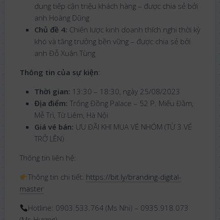
dung tiếp cận triệu khách hàng – được chia sẻ bởi
anh Hoàng Dũng
Chủ đề 4:
Chiến lược kinh doanh thích nghi thời kỳ
khó và tăng trưởng bền vững – được chia sẻ bởi
anh Đỗ Xuân Tùng
Thông tin của sự kiện
:
Thời gian:
13:30 – 18:30, ngày 25/08/2023
Địa điểm:
Trống Đồng Palace – 52 P. Miếu Đầm,
Mễ Trì, Từ Liêm, Hà Nội
Giá vé bán:
ƯU ĐÃI KHI MUA VÉ NHÓM (TỪ 3 VÉ
TRỞ LÊN)
Thông tin liên hệ:
Thông tin chi tiết:
https://bit.ly/branding-digital-
master
Hotline: 0903.533.764 (Ms Nhi) – 0935.918.073
(Ms Hương)