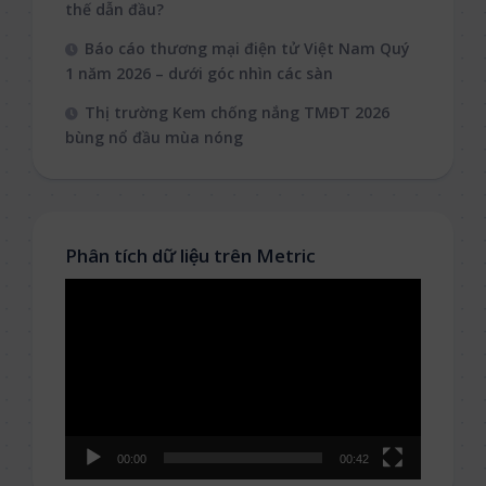
thế dẫn đầu?
Báo cáo thương mại điện tử Việt Nam Quý
1 năm 2026 – dưới góc nhìn các sàn
Thị trường Kem chống nắng TMĐT 2026
bùng nổ đầu mùa nóng
Phân tích dữ liệu trên Metric
Video
Player
00:00
00:42