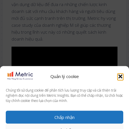
vận dụng dữ liệu để đưa ra những chiến lược kinh
doanh sát với nhu cầu khách hàng và người tiêu dùng
mới đủ sức cạnh tranh trên thị trường. Metric hy vọng
case study của doanh nghiệp M sẽ giúp các thương
hiệu trong lĩnh vực này có những quyết sách kinh
doanh hiệu quả.
Quản lý cookie
Chúng tôi sử dụng cookie để phân tích lưu lượng truy cập và cải thiện trải
nghiệm đọc nội dung trên Metric Insights. Bạn có thể chấp nhận, từ chối hoặc
tùy chỉnh cookie theo lựa chọn của mình.
Cách dùng Metric ước tính dung lượng thị trường của
một sản phẩm hoặc ngành hàng
Chấp nhận