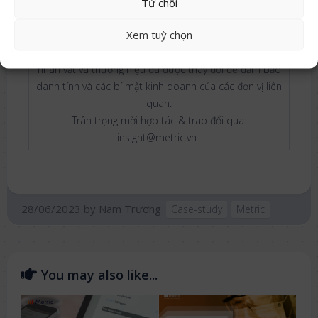
Metric Insights
là chuỗi bài viết về những câu chuyện
Từ chối
kinh doanh trên TMĐT thành công và tích cực từ chính
Xem tuỳ chọn
khách hàng / đối tác mà chúng tôi có cơ hội được đồng
hành. Trong các bài viết thuộc chuỗi Insights này, tên
nhân vật và thương hiệu đã được thay đổi để đảm bảo
danh tính và các bí mật kinh doanh của các đơn vị liên
quan.
Trân trọng mời hợp tác & trao đổi qua:
insight@metric.vn .
28/06/2023
by
Nam Trương
Case-study
Metric
You may also like...