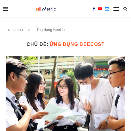
Trang chủ
Ứng dụng BeeCost
CHỦ ĐỀ:
ỨNG DỤNG BEECOST