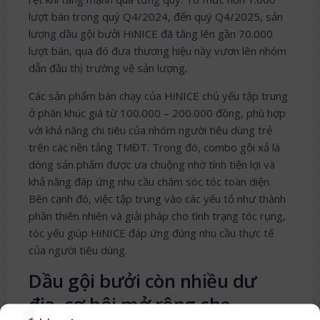
lượt bán trong quý Q4/2024, đến quý Q4/2025, sản
lượng dầu gội bưởi HiNICE đã tăng lên gần 70.000
lượt bán, qua đó đưa thương hiệu này vươn lên nhóm
dẫn đầu thị trường về sản lượng.
Các sản phẩm bán chạy của HiNICE chủ yếu tập trung
ở phân khúc giá từ 100.000 – 200.000 đồng, phù hợp
với khả năng chi tiêu của nhóm người tiêu dùng trẻ
trên các nền tảng TMĐT. Trong đó, combo gội xả là
dòng sản phẩm được ưa chuộng nhờ tính tiện lợi và
khả năng đáp ứng nhu cầu chăm sóc tóc toàn diện.
Bên cạnh đó, việc tập trung vào các yếu tố như thành
phần thiên nhiên và giải pháp cho tình trạng tóc rụng,
tóc yếu giúp HiNICE đáp ứng đúng nhu cầu thực tế
của người tiêu dùng.
Dầu gội bưởi còn nhiều dư
địa, cơ hội mở rộng cho