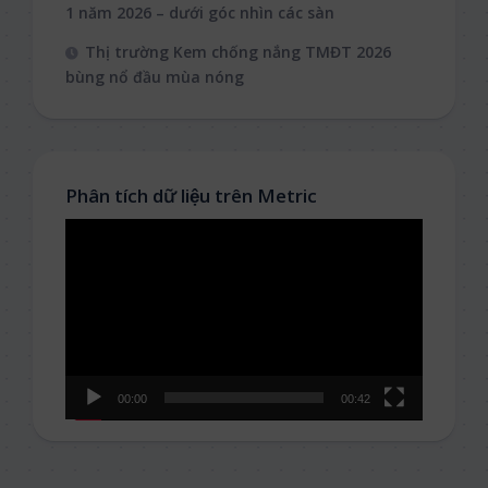
1 năm 2026 – dưới góc nhìn các sàn
Thị trường Kem chống nắng TMĐT 2026
bùng nổ đầu mùa nóng
Phân tích dữ liệu trên Metric
Video
Player
00:00
00:42