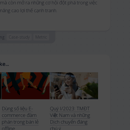
 mà còn mở ra những cơ hội đột phá trong việc
nâng cao lợi thế cạnh tranh.
ng
Case-study
Metric
e...
Dùng số liệu E-
Quý I/2023: TMĐT
commerce đàm
Việt Nam và những
phán trong bán lẻ
Dịch chuyển đáng
offline
chú ý