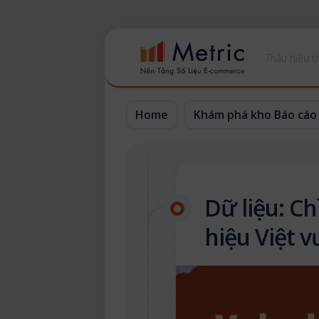
Skip
to
Thấu hiểu th
content
Home
Khám phá kho Báo cáo
Dữ liệu: C
hiệu Việt 