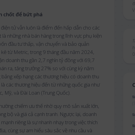
đ
V
en chốt để bứt phá
 điện tử vẫn luôn là điểm đến hấp dẫn cho các
t là những nhà bán hàng trong lĩnh vực phụ kiện
T
 vốn đầu tư thấp, vận chuyển và bảo quản
h
g kê từ Metric, trong 9 tháng đầu năm 2024,
0
n doanh thu gần 2,7 nghìn tỷ đồng với 69,7
án ra, tăng trưởng 27% so với cùng kỳ năm
ng bảng xếp hạng các thương hiệu có doanh thu
 là các thương hiệu đến từ những quốc gia như
, Mỹ, và Đài Loan (Trung Quốc).
(
hường chiếm ưu thế nhờ quy mô sản xuất lớn,
ng bộ và giá cả cạnh tranh. Ngược lại, doanh
m mạnh riêng là sự nhanh nhạy trong việc thích
 địa, cùng sự am hiểu sâu sắc về nhu cầu và