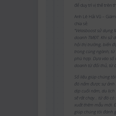
để duy trì vị thế trên t
Anh Lê Hải Vũ – Giám 
chia sẻ:
“Velasboost sử dụng M
doanh TMĐT. Khi sử d
hội thị trường, biến
trong cùng ngành; từ 
phù hợp. Dựa vào số 
doanh từ đối thủ, từ 
Số liệu giúp chúng tôi
đó nắm được sự ảnh h
dịp cuối năm, du lịc
sẽ rất chạy… từ đó có
xuất thêm mẫu mới. Đ
giúp chúng tôi đánh 