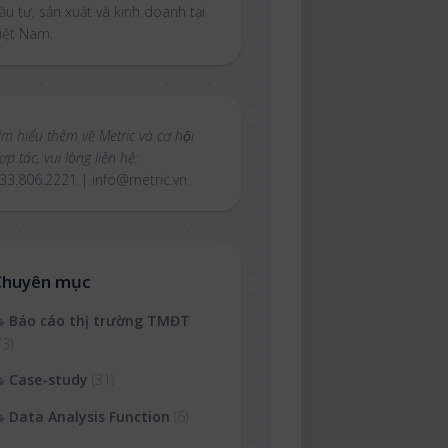
ầu tư, sản xuất và kinh doanh tại
iệt Nam.
ìm hiểu thêm về Metric và cơ hội
ợp tác, vui lòng liên hệ:
33.806.2221 | info@metric.vn
Chuyên mục
Báo cáo thị trường TMĐT
73)
Case-study
(31)
Data Analysis Function
(6)