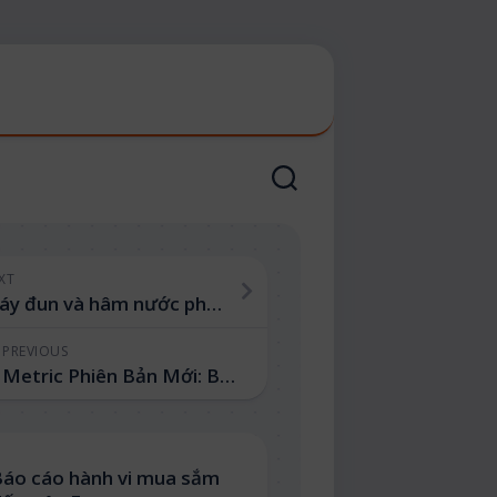
XT
Máy đun và hâm nước pha sữa cầm tay – Ngành hàng đang bùng nổ trên sàn TMĐT
PREVIOUS
Metric Phiên Bản Mới: Bước Đột Phá Trong Phân Tích Dữ Liệu
áo cáo hành vi mua sắm