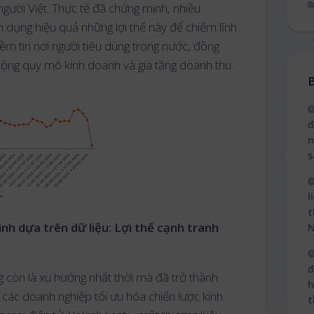
người Việt. Thực tế đã chứng minh, nhiều
n dụng hiệu quả những lợi thế này để chiếm lĩnh
iềm tin nơi người tiêu dùng trong nước, đồng
ộng quy mô kinh doanh và gia tăng doanh thu.
B
đ
n
s
l
t
nh dựa trên dữ liệu: Lợi thế cạnh tranh
đ
g còn là xu hướng nhất thời mà đã trở thành
h
p các doanh nghiệp tối ưu hóa chiến lược kinh
t