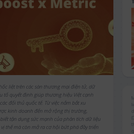
ốc liệt trên các sàn thương mại điện tử, dữ
ếu tố quyết định giúp thương hiệu Việt cạnh
M
các đối thủ quốc tế. Từ việc nắm bắt xu
l
lược kinh doanh đến mở rộng thị trường,
d
(
iết tận dụng sức mạnh của phân tích dữ liệu
t
vị thế mà còn mở ra cơ hội bứt phá đầy triển
q