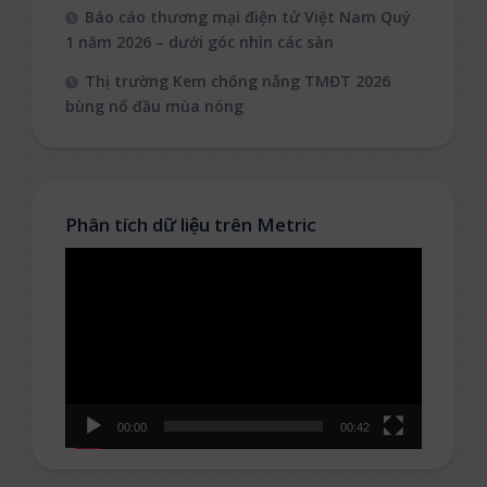
Báo cáo thương mại điện tử Việt Nam Quý
1 năm 2026 – dưới góc nhìn các sàn
Thị trường Kem chống nắng TMĐT 2026
bùng nổ đầu mùa nóng
Phân tích dữ liệu trên Metric
Video
Player
00:00
00:42