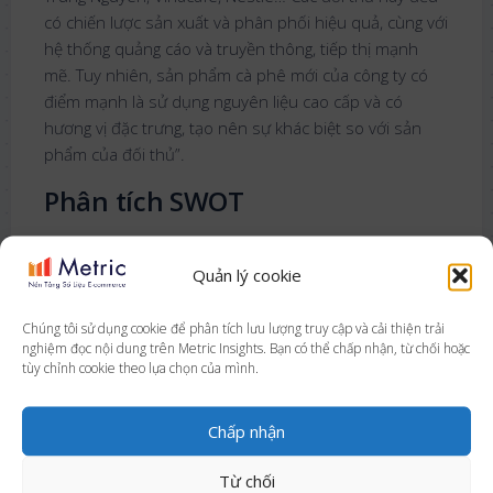
có chiến lược sản xuất và phân phối hiệu quả, cùng với
hệ thống quảng cáo và truyền thông, tiếp thị mạnh
mẽ. Tuy nhiên, sản phẩm cà phê mới của công ty có
điểm mạnh là sử dụng nguyên liệu cao cấp và có
hương vị đặc trưng, tạo nên sự khác biệt so với sản
phẩm của đối thủ”.
Phân tích SWOT
Phân tích SWOT trong báo cáo nghiên cứu thị trường
là kết quả tổng hợp của các phần phân tích trước đó.
Quản lý cookie
Từ đó, doanh nghiệp sẽ đưa ra cái nhìn toàn diện về
tình hình thị trường, sản phẩm, dịch vụ và đối thủ cạnh
Chúng tôi sử dụng cookie để phân tích lưu lượng truy cập và cải thiện trải
nghiệm đọc nội dung trên Metric Insights. Bạn có thể chấp nhận, từ chối hoặc
tranh. Phân tích SWOT bao gồm 4 yếu tố: Điểm mạnh
tùy chỉnh cookie theo lựa chọn của mình.
(Strengths), Điểm yếu (Weaknesses), Cơ hội
(Opportunities), và Mối đe dọa (Threats).
Chấp nhận
Kết luận và đưa ra Insights
Từ chối